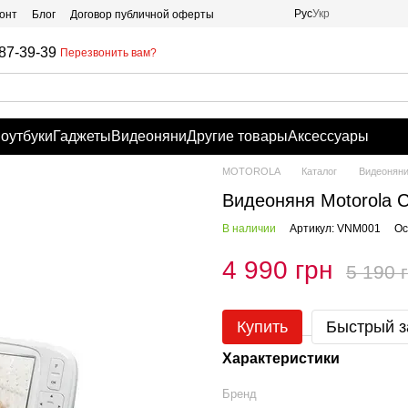
Рус
Укр
онт
Блог
Договор публичной оферты
87-39-39
Перезвонить вам?
оутбуки
Гаджеты
Видеоняни
Другие товары
Аксессуары
MOTOROLA
Каталог
Видеонян
Видеоняня Motorola C
В наличии
Артикул: VNM001
Ос
4 990 грн
5 190 
Купить
Быстрый з
Характеристики
Бренд