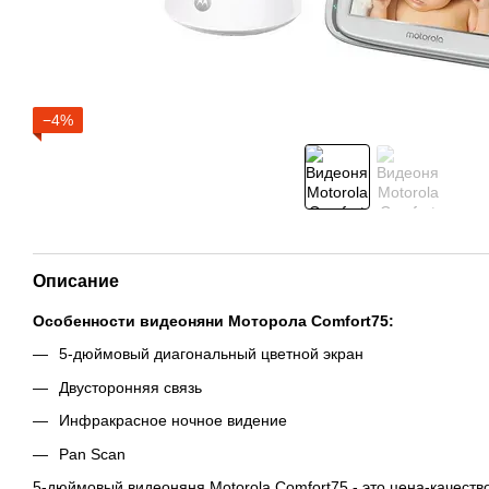
−4%
Описание
Особенности видеоняни Моторола Comfort75:
5-дюймовый диагональный цветной экран
Двусторонняя связь
Инфракрасное ночное видение
Pan Scan
5-дюймовый видеоняня Motorola Comfort75 - это цена-качеств