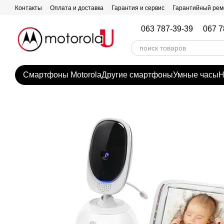
Перейти к основному контенту
Контакты
Оплата и доставка
Гарантия и сервис
Гарантийный рем
063 787-39-39
067 7
Смартфоны Motorola
Другие смартфоны
Умные часы
Н