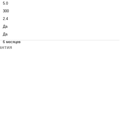
5.0
300
2.4
Да
Да
6 месяцев
антия