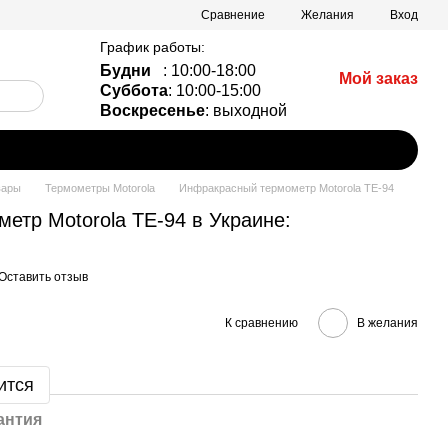
Сравнение
Желания
Вход
График работы:
Будни
: 10:00-18:00
Мой заказ
Суббота
: 10:00-15:00
Воскресенье
: выходной
вары
Термометры Motorola
Инфракрасный термометр Motorola TE-94
етр Motorola TE-94 в Украине:
Оставить отзыв
К сравнению
В желания
ится
антия