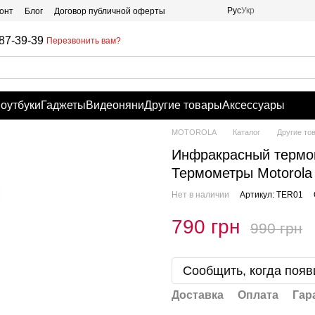
Рус
Укр
онт
Блог
Договор публичной оферты
87-39-39
Перезвонить вам?
оутбуки
Гаджеты
Видеоняни
Другие товары
Аксессуары
MOTOROLA
Каталог
Другие то
Инфракрасный термом
Термометры Motorola
Нет в наличии
Артикул: TER01
790 грн
990 грн
Сообщить, когда появ
Доставка
Оплата
Гар