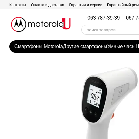
Перейти к основному контенту
Контакты
Оплата и доставка
Гарантия и сервис
Гарантийный рем
063 787-39-39
067 7
Смартфоны Motorola
Другие смартфоны
Умные часы
Н