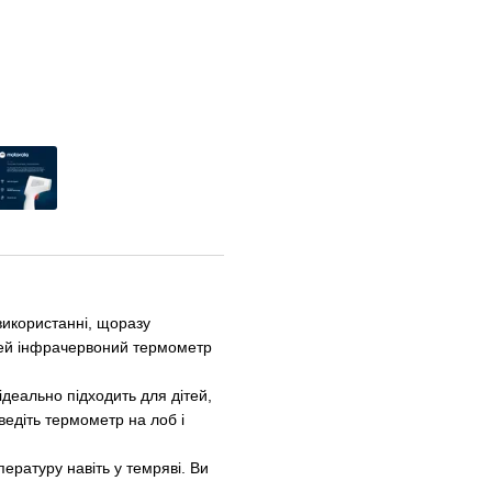
використанні, щоразу
Цей інфрачервоний термометр
ідеально підходить для дітей,
едіть термометр на лоб і
ературу навіть у темряві. Ви