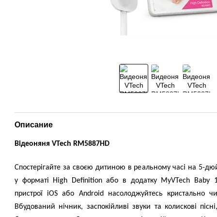
Описание
Відеоняня VTech RM5887HD
Спостерігайте за своєю дитиною в реальному часі на 5-дю
у форматі High Definition або в додатку MyVTech Baby 
пристрої iOS або Android насолоджуйтесь кристально чис
Вбудований нічник, заспокійливі звуки та колискові пісн