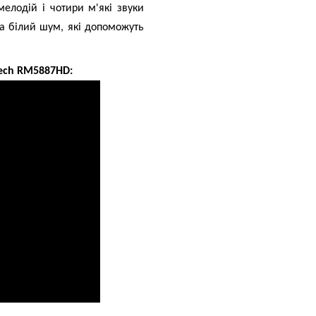
мелодій і чотири м'які звуки
а білий шум, які допоможуть
Tech RM5887HD: