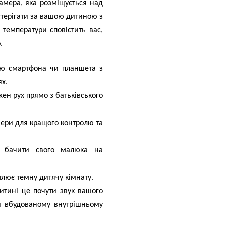
амера, яка розміщується над
стерігати за вашою дитиною з
температури сповістить вас,
.
ою смартфона чи планшета з
ях.
жен рух прямо з батьківського
ери для кращого контролю та
ко бачити свого малюка на
тлює темну дитячу кімнату.
дитині це почути звук вашого
ки вбудованому внутрішньому