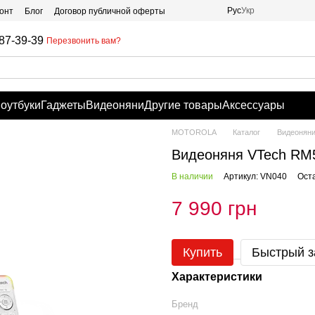
Рус
Укр
онт
Блог
Договор публичной оферты
87-39-39
Перезвонить вам?
оутбуки
Гаджеты
Видеоняни
Другие товары
Аксессуары
MOTOROLA
Каталог
Видеонян
Видеоняня VTech RM5
В наличии
Артикул: VN040
Ост
7 990 грн
Купить
Быстрый з
Характеристики
Бренд