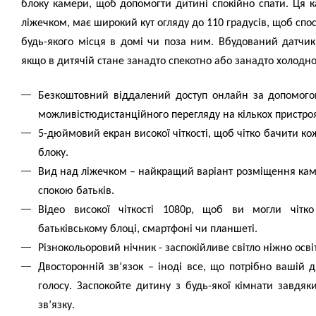
блоку камери, щоб допомогти дитині спокійно спати. Ця к
ліжечком, має широкий кут огляду до 110 градусів, щоб спо
будь-якого місця в домі чи поза ним. Вбудований датчик 
якщо в дитячій стане занадто спекотно або занадто холодно
Безкоштовний віддалений доступ онлайн за допомог
можливістюдистанційного перегляду на кількох пристро
5-дюймовий екран високої чіткості, щоб чітко бачити ко
блоку.
Вид над ліжечком – найкращий варіант розміщення кам
спокою батьків.
Відео високої чіткості 1080p, щоб ви могли чіт
батьківському блоці, смартфоні чи планшеті.
Різнокольоровий нічник - заспокійливе світло ніжно осві
Двосторонній зв’язок – іноді все, що потрібно вашій 
голосу. Заспокойте дитину з будь-якої кімнати завдя
зв’язку.