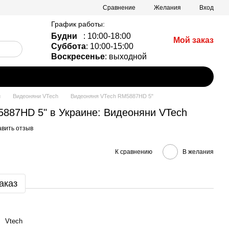
Сравнение
Желания
Вход
График работы:
Будни
: 10:00-18:00
Мой заказ
Суббота
: 10:00-15:00
Воскресенье
: выходной
и
Видеоняни VTech
Видеоняня VTech RM5887HD 5"
887HD 5" в Украине: Видеоняни VTech
авить отзыв
К сравнению
В желания
аказ
Vtech