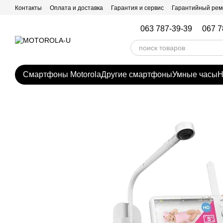
Перейти к основному контенту
Контакты
Оплата и доставка
Гарантия и сервис
Гарантийный рем
063 787-39-39
067 7
Смартфоны Motorola
Другие смартфоны
Умные часы
Н