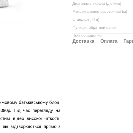
Диагональ экрана (дюймы)
Максимальное расстояние (м)
Стандарт( ГГц)
Функция обратной связи
Ночное видение
Доставка
Оплата
Гар
ймовому батьківському блоці
1080p. Під час перегляду на
тим відео високої чіткості.
і, які відтворюються прямо з