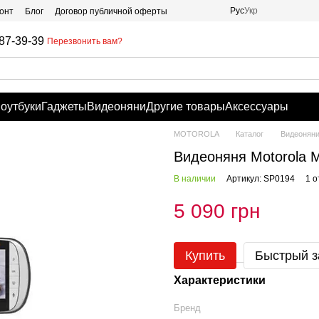
Рус
Укр
онт
Блог
Договор публичной оферты
87-39-39
Перезвонить вам?
оутбуки
Гаджеты
Видеоняни
Другие товары
Аксессуары
MOTOROLA
Каталог
Видеонян
Видеоняня Motorola 
В наличии
Артикул: SP0194
1 о
5 090 грн
Купить
Быстрый з
Характеристики
Бренд