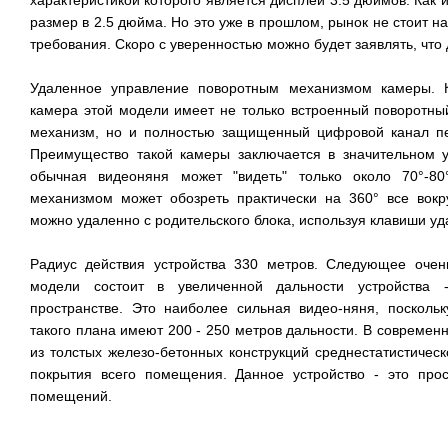
характеристикой которого является дисплей 3.5 дюймов. Как 
размер в 2.5 дюйма. Но это уже в прошлом, рынок не стоит на
требования. Скоро с уверенностью можно будет заявлять, что 
Удаленное управление поворотным механизмом камеры. 
камера этой модели имеет не только встроенный поворотны
механизм, но и полностью защищенный цифровой канал пе
Преимущество такой камеры заключается в значительном у
обычная видеоняня может "видеть" только около 70°-8
механизмом может обозреть практически на 360° все вокру
можно удаленно с родительского блока, используя клавиши у
Радиус действия устройства 330 метров. Следующее очен
модели состоит в увеличенной дальности устройства
пространстве. Это наиболее сильная видео-няня, поскольк
такого плана имеют 200 - 250 метров дальности. В современн
из толстых железо-бетонных конструкций среднестатистическ
покрытия всего помещения. Данное устройство - это про
помещений.