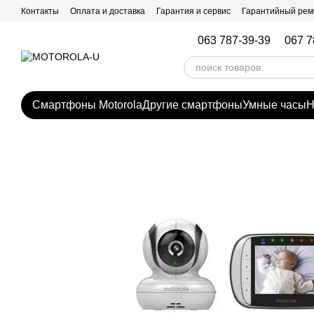
Перейти к основному контенту
Контакты
Оплата и доставка
Гарантия и сервис
Гарантийный рем
063 787-39-39
067 7
Смартфоны Motorola
Другие смартфоны
Умные часы
Н