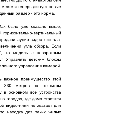
известно долго стандартом был
 месте и теперь диктует новые
данный размер - это норма.
Как было уже сказано выше,
й горизонтально-вертикальный
редачи аудио-видео сигнала.
величении угла обзора. Если
0°, то модель с поворотным
г. Управлять детским блоком
даленного управления камерой.
ь важное преимущество этой
 - 330 метров на открытом
у в основном все устройства
ых городах, где дома строятся
ой видео-няни не хватает для
сто находка для таких жилых