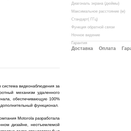
Диагональ экрана (дюймы)
Максимальное расстояние (м)
Стандарт( ГГц)
Функция обратной связи
Ночное видение
Гарантия
Доставка
Оплата
Гар
я система видеонаблюдения за
ротный механизм удаленного
гнала, обеспечивающую 100%
й дополнительный функционал.
омпания Motorola разработала
нном дизайне, неотъемлемой