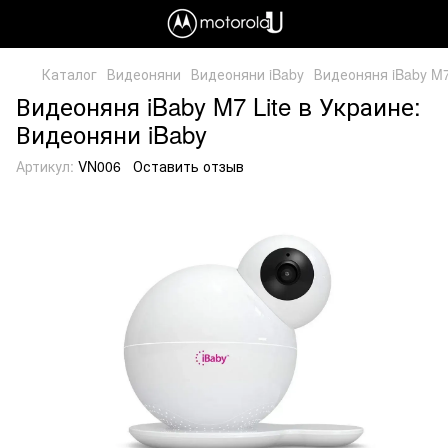
Каталог
Видеоняни
Видеоняни iBaby
Видеоняня iBaby M7
Видеоняня iBaby M7 Lite в Украине:
Видеоняни iBaby
Артикул:
VN006
Оставить отзыв