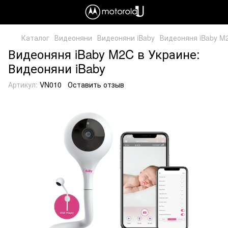
Каталог
Видеоняни
Видеоняни iBaby
Видеоняня iBaby M
Видеоняня iBaby M2C в Украине:
Видеоняни iBaby
Артикул:
VN010
Оставить отзыв