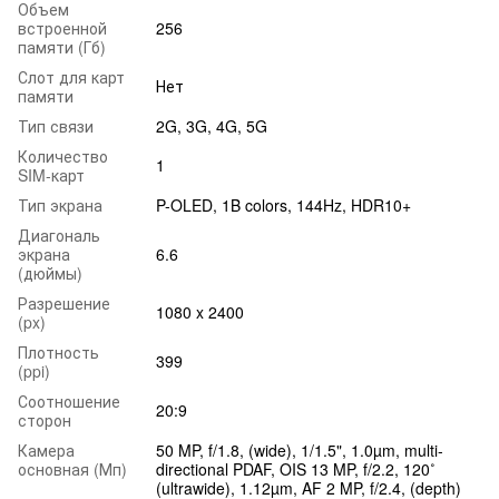
Объем
встроенной
256
памяти (Гб)
Слот для карт
Нет
памяти
Тип связи
2G, 3G, 4G, 5G
Количество
1
SIM-карт
Тип экрана
P-OLED, 1B colors, 144Hz, HDR10+
Диагональ
экрана
6.6
(дюймы)
Разрешение
1080 x 2400
(px)
Плотность
399
(ppi)
Соотношение
20:9
сторон
Камера
50 MP, f/1.8, (wide), 1/1.5", 1.0µm, multi-
основная (Мп)
directional PDAF, OIS 13 MP, f/2.2, 120˚
(ultrawide), 1.12µm, AF 2 MP, f/2.4, (depth)