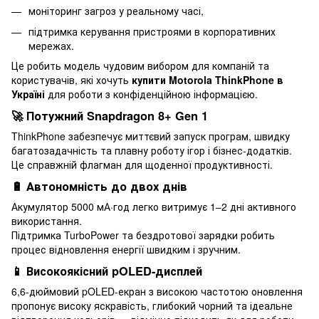
моніторинг загроз у реальному часі,
підтримка керування пристроями в корпоративних
мережах.
Це робить модель чудовим вибором для компаній та
користувачів, які хочуть
купити Motorola ThinkPhone в
Україні
для роботи з конфіденційною інформацією.
🚀 Потужний Snapdragon 8+ Gen 1
ThinkPhone забезпечує миттєвий запуск програм, швидку
багатозадачність та плавну роботу ігор і бізнес-додатків.
Це справжній флагман для щоденної продуктивності.
🔋 Автономність до двох днів
Акумулятор 5000 мА·год легко витримує 1–2 дні активного
використання.
Підтримка TurboPower та бездротової зарядки робить
процес відновлення енергії швидким і зручним.
📱 Високоякісний pOLED-дисплей
6,6-дюймовий pOLED-екран з високою частотою оновлення
пропонує високу яскравість, глибокий чорний та ідеальне