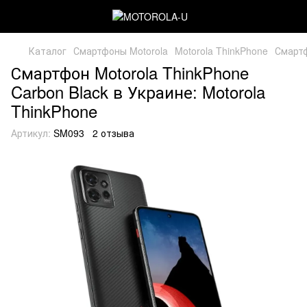
Каталог
Смартфоны Motorola
Motorola ThinkPhone
Смартф
Смартфон Motorola ThinkPhone
Carbon Black в Украине: Motorola
ThinkPhone
Артикул:
SM093
2 отзыва