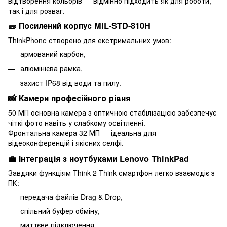
відтворення кольорів — відмінно підходить як для роботи,
так і для розваг.
🧱 Посилений корпус MIL-STD-810H
ThinkPhone створено для екстримальних умов:
армований карбон,
алюмінієва рамка,
захист IP68 від води та пилу.
📸 Камери професійного рівня
50 МП основна камера з оптичною стабілізацією забезпечує
чіткі фото навіть у слабкому освітленні.
Фронтальна камера 32 МП — ідеальна для
відеоконференцій і якісних селфі.
💼 Інтеграція з ноутбуками Lenovo ThinkPad
Завдяки функціям Think 2 Think смартфон легко взаємодіє з
ПК:
передача файлів Drag & Drop,
спільний буфер обміну,
миттєве підключення,