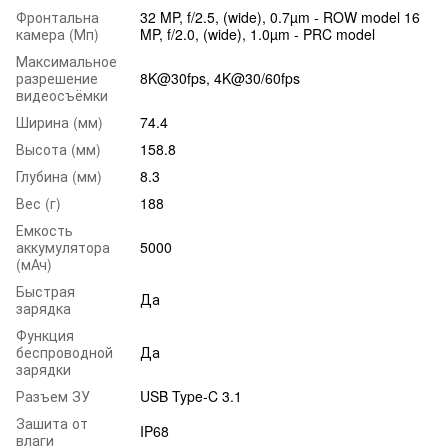
Фронтальна
32 MP, f/2.5, (wide), 0.7µm - ROW model 16
камера (Мп)
MP, f/2.0, (wide), 1.0µm - PRC model
Максимальное
разрешение
8K@30fps, 4K@30/60fps
видеосъёмки
Ширина (мм)
74.4
Высота (мм)
158.8
Глубина (мм)
8.3
Вес (г)
188
Емкость
аккумулятора
5000
(мАч)
Быстрая
Да
зарядка
Функция
беспроводной
Да
зарядки
Разъем ЗУ
USB Type-C 3.1
Зашита от
IP68
влаги