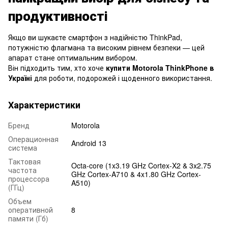
продуктивності
Якщо ви шукаєте смартфон з надійністю ThinkPad,
потужністю флагмана та високим рівнем безпеки — цей
апарат стане оптимальним вибором.
Він підходить тим, хто хоче
купити Motorola ThinkPhone в
Україні
для роботи, подорожей і щоденного використання.
Характеристики
Бренд
Motorola
Операционная
Android 13
система
Тактовая
Octa-core (1x3.19 GHz Cortex-X2 & 3x2.75
частота
GHz Cortex-A710 & 4x1.80 GHz Cortex-
процессора
A510)
(ГГц)
Объем
оперативной
8
памяти (Гб)