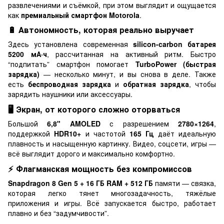
развлечениями и съёмкой, при этом выглядит и ощущается
как
премиальный смартфон Motorola
.
🔋 Автономность, которая реально выручает
Здесь установлена современная
silicon-carbon батарея
5200 мА·ч
, рассчитанная на активный ритм. Быстро
“подпитать” смартфон помогает
TurboPower (быстрая
зарядка)
— несколько минут, и вы снова в деле. Также
есть
беспроводная зарядка
и
обратная зарядка
, чтобы
зарядить наушники или аксессуары.
🖥️ Экран, от которого сложно оторваться
Большой
6,8" AMOLED
с разрешением
2780×1264
,
поддержкой
HDR10+
и частотой
165 Гц
даёт идеальную
плавность и насыщенную картинку. Видео, соцсети, игры —
всё выглядит дорого и максимально комфортно.
⚡ Флагманская мощность без компромиссов
Snapdragon 8 Gen 5 + 16 ГБ RAM + 512 ГБ
памяти — связка,
которая легко тянет многозадачность, тяжёлые
приложения и игры. Всё запускается быстро, работает
плавно и без “задумчивости”.