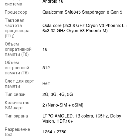
Android 16
система
Процессор
Qualcomm SM8845 Snapdragon 8 Gen 5
Тактовая
частота
Octa-core (2x3.8 GHz Oryon V3 Phoenix L +
процессора
6x3.32 GHz Oryon V3 Phoenix M)
(ГГц)
Объем
оперативной
16
памяти (Гб)
Объем
встроенной
512
памяти (Гб)
Слот для карт
Нет
памяти
Тип связи
2G, 3G, 4G, 5G
Количество
2 (Nano-SIM + eSIM)
SIM-карт
Тип экрана
LTPO AMOLED, 1B colors, 165Hz, Dolby
Vision, HDR10+
Разрешение
1264 x 2780
(px)