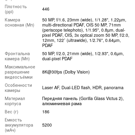
Плотность
446
(ppi)
Камера
50 MP, f/1.6, 23mm (wide), 1/1.28", 1.22µm,
основная (Мп)
multi-directional PDAF, OIS 50 MP, 71mm
(periscope telephoto), 1/1.95", 0.8µm, dual-
pixel PDAF, OIS, 3x optical zoom 50 MP, f/2.0,
12mm, 122˚ (ultrawide), 1/2.76", 0.64µm,
PDAF
Фронтальна
50 MP, f/2.0, 21mm (wide), 1/2.93", 0.6µm,
камера (Мп)
dual-pixel PDAF
Максимальное
разрешение
8K@30fps (Dolby Vision)
видеосъёмки
Особенности
Laser AF, Dual-LED flash, HDR, panorama
камеры
Материал
Передняя панель (Gorilla Glass Victus 2),
корпуса
алюминиевая рама
Вес (г)
186
Емкость
аккумулятора
5200
(мАч)