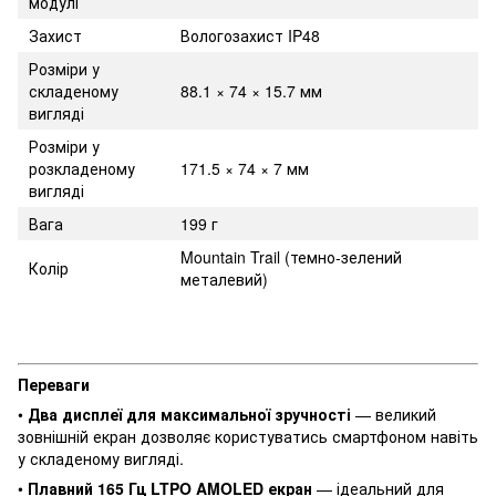
модулі
Захист
Вологозахист IP48
Розміри у
складеному
88.1 × 74 × 15.7 мм
вигляді
Розміри у
розкладеному
171.5 × 74 × 7 мм
вигляді
Вага
199 г
Mountain Trail (темно-зелений
Колір
металевий)
Переваги
•
Два дисплеї для максимальної зручності
— великий
зовнішній екран дозволяє користуватись смартфоном навіть
у складеному вигляді.
•
Плавний 165 Гц
LTPO AMOLED
екран
— ідеальний для