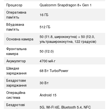
Процесор
Qualcomm Snapdragon 8+ Gen 1
Оперативна
16 ГБ
памʼять
Вбудована
512 ГБ
памʼять
50 (f/1.8, ширококутна) + 50 (f/2.0,
Основна камера
ультраширококутна, 122 градусів)
Фронтальна
50 (f/2.0)
камера
Акумулятор
4700 мА·г
Швидке
68 Вт TurboPower
заряджання
Бездротове
30 Вт
заряджання
Операційна
Android 15
система
Бездротові
5G, Wi-Fi 6E, Bluetooth 5.4, NFC