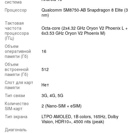
система
Процессор
Qualcomm SM8750-AB Snapdragon 8 Elite (3
nm)
Тактовая
частота
Octa-core (2x4.32 GHz Oryon V2 Phoenix L +
процессора
6x3.53 GHz Oryon V2 Phoenix M)
(ГГц)
Объем
оперативной
16
памяти (Гб)
Объем
встроенной
512
памяти (Гб)
Слот для карт
Нет
памяти
Тип связи
3G, 4G, 5G
Количество
2 (Nano-SIM + eSIM)
SIM-карт
Тип экрана
LTPO AMOLED, 1B colors, 165Hz, Dolby
Vision, HDR10+, 4500 nits (peak)
Диагональ