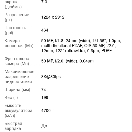
экрана
7.0
(дюймы)
Разрешение
1224 x 2912
(px)
Плотность
464
(ppi)
Камера
50 MP, f/1.8, 24mm (wide), 1/1.56", 1.0µm,
основная (Мп)
multi-directional PDAF, OIS 50 MP, f/2.0,
12mm, 122˚ (ultrawide), 0.6µm, PDAF
Фронтальна
50 MP, f/2.0, (wide), 0.64µm
камера (Мп)
Максимальное
разрешение
8K@30fps
видеосъёмки
Ширина (мм)
74
Вес (г)
199
Емкость
аккумулятора
4700
(мАч)
Быстрая
Да
зарядка