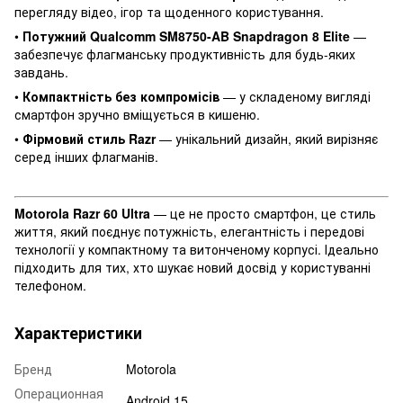
перегляду відео, ігор та щоденного користування.
•
Потужний Qualcomm SM8750-AB Snapdragon 8 Elite
—
забезпечує флагманську продуктивність для будь-яких
завдань.
•
Компактність без компромісів
— у складеному вигляді
смартфон зручно вміщується в кишеню.
•
Фірмовий стиль Razr
— унікальний дизайн, який вирізняє
серед інших флагманів.
Motorola Razr 60 Ultra
— це не просто смартфон, це стиль
життя, який поєднує потужність, елегантність і передові
технології у компактному та витонченому корпусі. Ідеально
підходить для тих, хто шукає новий досвід у користуванні
телефоном.
Характеристики
Бренд
Motorola
Операционная
Android 15