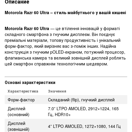
Описание
Motorola Razr 60 Ultra – стиль майбутнього у вашій кишені
Motorola Razr 60 Ultra
— це втілення інновацій у форматі
складного смартфона з гнучким дисплеєм. Він поєднує
преміальні матеріали, топову продуктивність і унікальний
форм-фактор, який вирізняє вас з-поміж інших. Надійна
конструкція з гнучким pOLED-екраном, потужний процесор,
флагманська камера та великий зовнішній дисплей роблять
цей смартфон справжнім технологічним шедевром.
Основні характеристики
Характеристика
Значення
Форм-фактор
Складаний (flip), гнучкий дисплей
Дисплей
7.0” LTPO AMOLED, 2912×1224, 165
(основний)
Гц, HDR10+
Дисплей
4” LTPO AMOLED, 1272×1080, 144 Гц
(зовнішній)