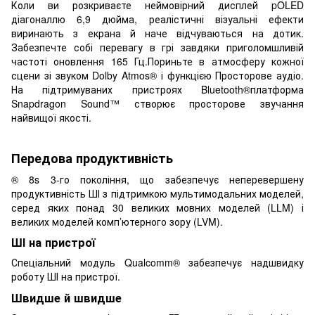
Коли ви розкриваєте неймовірний дисплей pOLED
діагоналлю 6,9 дюйма, реалістичні візуальні ефекти
виринають з екрана й наче відчуваються на дотик.
Забезпечте собі перевагу в грі завдяки приголомшливій
частоті оновлення 165 Гц.Пориньте в атмосферу кожної
сцени зі звуком Dolby Atmos® і функцією Просторове аудіо.
На підтримуваних пристроях Bluetooth®платформа
Snapdragon Sound™ створює просторове звучання
найвищої якості.
Передова продуктивність
® 8s 3-го покоління, що забезпечує неперевершену
продуктивність ШІ з підтримкою мультимодальних моделей,
серед яких понад 30 великих мовних моделей (LLM) і
великих моделей комп’ютерного зору (LVM).
ШІ на пристрої
Спеціальний модуль Qualcomm® забезпечує надшвидку
роботу ШІ на пристрої.
Швидше й швидше