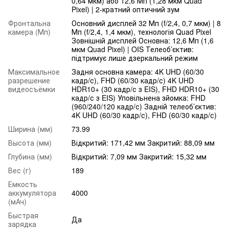
0,64 мкм) або 12,6 Мп (1,28 мкм Quad
Pixel) | 2-кратний оптичний зум
Фронтальна
Основний дисплей 32 Мп (f/2,4, 0,7 мкм) | 8
камера (Мп)
Мп (f/2,4, 1,4 мкм), технологія Quad Pixel
Зовнішній дисплей Основна: 12,6 Мп (1,6
мкм Quad Pixel) | OIS Телеоб’єктив:
підтримує лише дзеркальний режим
Максимальное
Задня основна камера: 4K UHD (60/30
разрешение
кадр/с), FHD (60/30 кадр/с) 4K UHD
видеосъёмки
HDR10+ (30 кадр/с з EIS), FHD HDR10+ (30
кадр/с з EIS) Уповільнена зйомка: FHD
(960/240/120 кадр/с) Задній телеоб’єктив:
4K UHD (60/30 кадр/с), FHD (60/30 кадр/с)
Ширина (мм)
73.99
Высота (мм)
Відкритий: 171,42 мм Закритий: 88,09 мм
Глубина (мм)
Відкритий: 7,09 мм Закритий: 15,32 мм
Вес (г)
189
Емкость
аккумулятора
4000
(мАч)
Быстрая
Да
зарядка