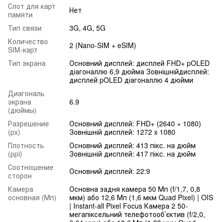
Слот для карт
Нет
памяти
Тип связи
3G, 4G, 5G
Количество
2 (Nano-SIM + eSIM)
SIM-карт
Тип экрана
Основний дисплей: дисплей FHD+ pOLED
діагоналлю 6,9 дюйма Зовнішнійдисплей:
дисплей pOLED діагоналлю 4 дюйми
Диагональ
экрана
6.9
(дюймы)
Разрешение
Основний дисплей: FHD+ (2640 × 1080)
(px)
Зовнішній дисплей: 1272 x 1080
Плотность
Основний дисплей: 413 пікс. на дюйм
(ppi)
Зовнішній дисплей: 417 пікс. на дюйм
Соотношение
Основний дисплей: 22:9
сторон
Камера
Основна задня камера 50 Мп (f/1,7, 0,8
основная (Мп)
мкм) або 12,6 Мп (1,6 мкм Quad Pixel) | OIS
| Instant-all Pixel Focus Камера 2 50-
мегапіксельний телефотооб’єктив (f/2,0,