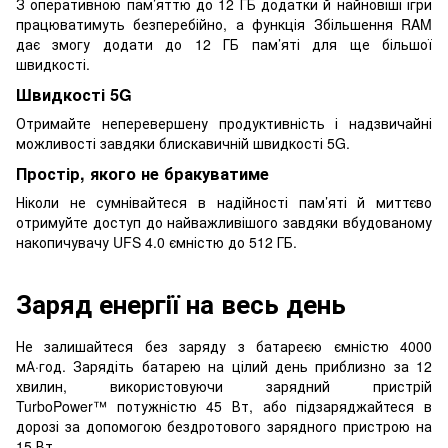
З оперативною пам’яттю до 12 ГБ додатки й найновіші ігри
працюватимуть безперебійно, а функція Збільшення RAM
дає змогу додати до 12 ГБ пам’яті для ще більшої
швидкості.
Швидкості 5G
Отримайте неперевершену продуктивність і надзвичайні
можливості завдяки блискавичній швидкості 5G.
Простір, якого не бракуватиме
Ніколи не сумнівайтеся в надійності пам’яті й миттєво
отримуйте доступ до найважливішого завдяки вбудованому
накопичувачу UFS 4.0 ємністю до 512 ГБ.
Заряд енергії на весь день
Не залишайтеся без заряду з батареєю ємністю 4000
мА·год. Зарядіть батарею на цілий день приблизно за 12
хвилин, використовуючи зарядний пристрій
TurboPower™ потужністю 45 Вт, або підзаряджайтеся в
дорозі за допомогою бездротового зарядного пристрою на
15 Вт.