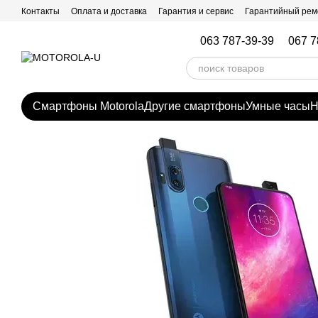
Перейти к основному контенту
Контакты
Оплата и доставка
Гарантия и сервис
Гарантийный рем
063 787-39-39
067 7
Смартфоны Motorola
Другие смартфоны
Умные часы
Н