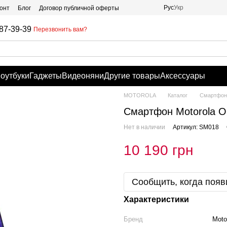
Рус
Укр
онт
Блог
Договор публичной оферты
87-39-39
Перезвонить вам?
оутбуки
Гаджеты
Видеоняни
Другие товары
Аксессуары
MOTOROLA
Каталог
Смартфоны
Смартфон Motorola O
Нет в наличии
Артикул: SM018
10 190 грн
Сообщить, когда появ
Характеристики
Бренд
Moto