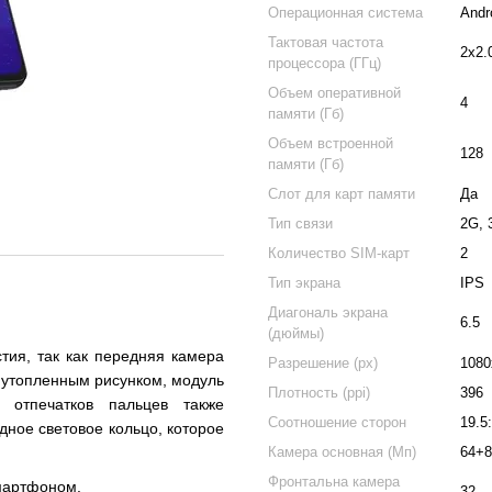
Операционная система
Andr
Тактовая частота
2x2.
процессора (ГГц)
Объем оперативной
4
памяти (Гб)
Объем встроенной
128
памяти (Гб)
Слот для карт памяти
Да
Тип связи
2G, 
Количество SIM-карт
2
Тип экрана
IPS
Диагональ экрана
6.5
(дюймы)
тия, так как передняя камера
Разрешение (px)
1080
с утопленным рисунком, модуль
Плотность (ppi)
396
 отпечатков пальцев также
Соотношение сторон
19.5
дное световое кольцо, которое
Камера основная (Мп)
64+8
Фронтальна камера
смартфоном.
32