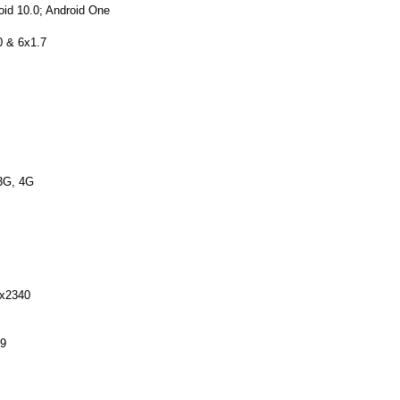
oid 10.0; Android One
0 & 6x1.7
3G, 4G
x2340
:9