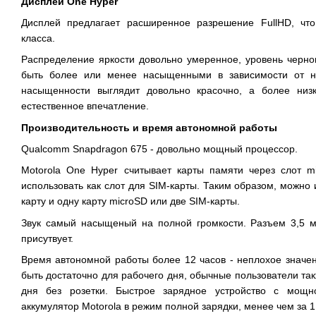
Дисплей One Hyper
Дисплей предлагает расширенное разрешение FullHD, что
класса.
Распределение яркости довольно умеренное, уровень черног
быть более или менее насыщенными в зависимости от на
насыщенности выглядит довольно красочно, а более низк
естественное впечатление.
Производительность и время автономной работы
Qualcomm Snapdragon 675 - довольно мощный процессор.
Motorola One Hyper считывает карты памяти через слот m
использовать как слот для SIM-карты. Таким образом, можно 
карту и одну карту microSD или две SIM-карты.
Звук самый насыщеный на полной громкости. Разъем 3,5 
присутвует.
Время автономной работы более 12 часов - неплохое значен
быть достаточно для рабочего дня, обычные пользователи та
дня без розетки. Быстрое зарядное устройство с мощн
аккумулятор Motorola в режим полной зарядки, менее чем за 1