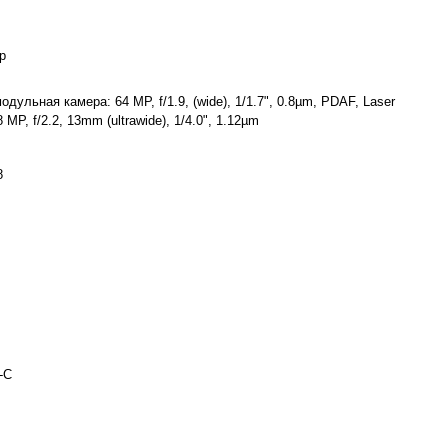
p
модульная камера: 64 MP, f/1.9, (wide), 1/1.7", 0.8µm, PDAF, Laser
8 MP, f/2.2, 13mm (ultrawide), 1/4.0", 1.12µm
8
-C