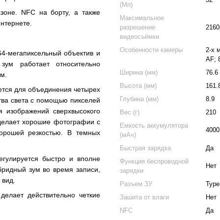
(Мп)
зоне. NFC на борту, а также
Максимальное
интернете.
разрешение
2160
видеосъёмки
Особенности камеры
2-х 
64-мегапиксельный объектив и
AF; 
 зум работает относительно
Ширина (мм)
76.6
м.
Высота (мм)
161.
ется для объединения четырех
Глубина (мм)
8.9
ства света с помощью пикселей
 изображений сверхвысокого
Вес (г)
210
делает хорошие фотографии с
Емкость аккумулятора
4000
орошей резкостью. В темных
(мАч)
Быстрая зарядка
Да
егулируется быстро и вполне
Функция беспроводной
Нет
бридный зум во время записи,
зарядки
 вид.
Разъем ЗУ
Type
делает действительно четкие
Зашита от влаги
Нет
NFC
Да