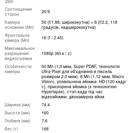
(ppi)
Соотношение
20:9
сторон
Камера
50 (f/1.88, ширококутна) + 8 (f/2.2, 118
основная (Мп)
градусів, надширококутна)
Фронтальна
16 (f / 2.45)
камера (Мп)
Максимальное
разрешение
1080p (60 к / с)
видеосъёмки
Особенности
50 Мп (1,0 мкм, Super PDAF, технологія
камеры
Ultra Pixel для об'єднання в піксель
розміром 2,0 мкм), 8 Мп (1,12 мкм, Macro
Vision), уповільнена зйомка: HD (120 кадр/
с), прискорена зйомка (з технологією
Hyperlapse), стоп-кадр під час
відеозйомки, двокамерна зйом
Ширина (мм)
74.4
Высота (мм)
160
Глубина (мм)
7.6
Вес (г)
168