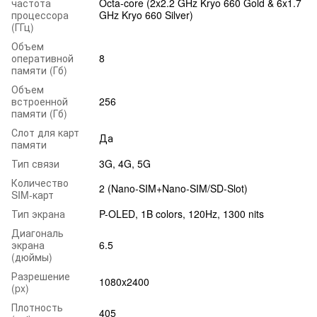
частота
Octa-core (2x2.2 GHz Kryo 660 Gold & 6x1.7
процессора
GHz Kryo 660 Silver)
(ГГц)
Объем
оперативной
8
памяти (Гб)
Объем
встроенной
256
памяти (Гб)
Слот для карт
Да
памяти
Тип связи
3G, 4G, 5G
Количество
2 (Nano-SIM+Nano-SIM/SD-Slot)
SIM-карт
Тип экрана
P-OLED, 1B colors, 120Hz, 1300 nits
Диагональ
экрана
6.5
(дюймы)
Разрешение
1080x2400
(px)
Плотность
405