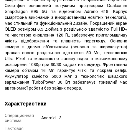
Смартфон оснащений потужним процесором Qualcomm
Snapdragon 695 5G та відеочіпом Adreno 619. Корпус
смартфона виконаний з використанням новітніх технологій,
має стильний та функціональний дизайн. Покращений екран
OLED розміром 6,5 дюйма з роздільною здатністю Full HD+
та частотою оновлення 120 Гц забезпечує приголомшливу
якість відображення та плавність перегляду. Основна
камера з двома об'єктивами (основна та ширококутна)
вражає своєю роздільною здатністю 50 Мп, технологією
Ultra Pixel та можливістю запису відео в максимальному
розширенні 1080p при 60/30 кадрах на секунду. Фронтальна
камера об'ємом 16 Мп гарантує чіткі та яскраві селфі.
Акумулятор ємністю 5000 мАг з технологією швидкого
заряджання TurboPower 30 Вт забезпечує тривалий час
автономної роботи без зайвих перерв.
Характеристики
Операционная
Android 13
система
Тактовая