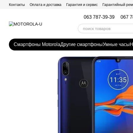
Перейти к основному контенту
Контакты
Оплата и доставка
Гарантия и сервис
Гарантийный рем
063 787-39-39
067 7
Смартфоны Motorola
Другие смартфоны
Умные часы
Н