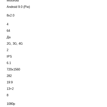
Motorola
Android 9.0 (Pie)
8x2.0
4
64
Да
2G, 3G, 4G
2
IPS
6.1
720x1560
282
19:9
13+2
8
1080p