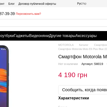
Рус
Укр
онт
Блог
Договор публичной оферты
87-39-39
Перезвонить вам?
оутбуки
Гаджеты
Видеоняни
Другие товары
Аксессуары
MOTOROLA
Каталог
Смартфоны
Смартфон Motorola Moto E6 Plus Blue (
Смартфон Motorola Mo
Нет в наличии
Артикул: SM019
4 190 грн
Сообщить, когда появ
Характеристики