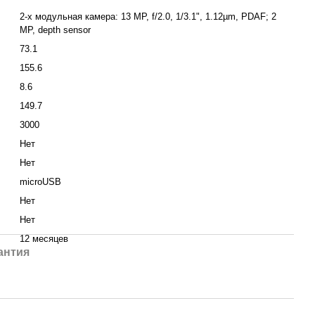
2-х модульная камера: 13 MP, f/2.0, 1/3.1", 1.12µm, PDAF; 2
MP, depth sensor
73.1
155.6
8.6
149.7
3000
Нет
Нет
microUSB
Нет
Нет
12 месяцев
антия