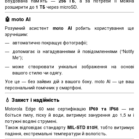
Вбудована пам’ять —
256 ГБ
, а за потреби її можна
розширити до
1 ТБ
через microSD.
🤖
moto AI
Розумний асистент
moto AI
робить користування ще
зручнішим:
автоматично покращує фотографії;
допомагає із нагадуваннями й повідомленнями (“Notify
Me”);
може створювати унікальні зображення на основі
вашого стилю чи одягу.
Усе це — без зайвих дій з вашого боку. moto AI — це ваш
персональний помічник у смартфоні.
💧
Захист і надійність
Motorola Edge 60 має сертифікацію
IP69 та IP68
— не
боїться пилу, піску й води, витримує занурення до 1,5 м і
потужні водяні струмені.
Також відповідає стандарту
MIL-STD 810H
, тобто витримує
падіння, екстремальні температури й вологість.