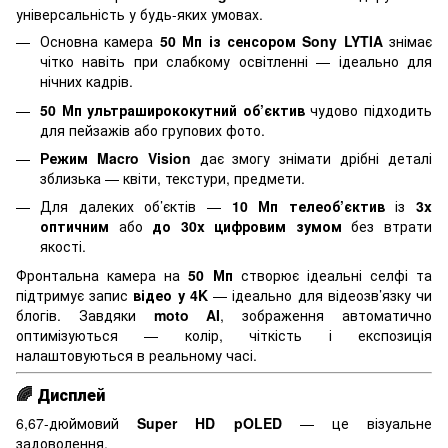
універсальність у будь-яких умовах.
Основна камера
50 Мп із сенсором Sony LYTIA
знімає
чітко навіть при слабкому освітленні — ідеально для
нічних кадрів.
50 Мп ультраширококутний об’єктив
чудово підходить
для пейзажів або групових фото.
Режим Macro Vision
дає змогу знімати дрібні деталі
зблизька — квіти, текстури, предмети.
Для далеких об’єктів —
10 Мп телеоб’єктив
із
3x
оптичним
або
до 30x цифровим зумом
без втрати
якості.
Фронтальна камера на
50 Мп
створює ідеальні селфі та
підтримує запис
відео у 4K
— ідеально для відеозв’язку чи
блогів. Завдяки
moto AI
, зображення автоматично
оптимізуються — колір, чіткість і експозиція
налаштовуються в реальному часі.
🌈
Дисплей
6,67-дюймовий
Super HD pOLED
— це візуальне
задоволення.