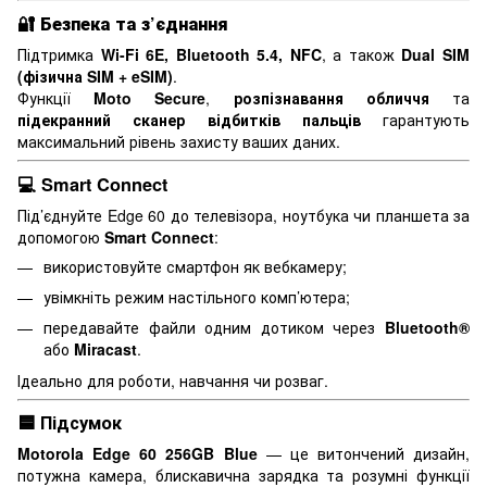
🔐
Безпека та з’єднання
Підтримка
Wi-Fi 6E, Bluetooth 5.4, NFC
, а також
Dual SIM
(фізична SIM + eSIM)
.
Функції
Moto Secure
,
розпізнавання обличчя
та
підекранний сканер відбитків пальців
гарантують
максимальний рівень захисту ваших даних.
💻
Smart Connect
Під’єднуйте Edge 60 до телевізора, ноутбука чи планшета за
допомогою
Smart Connect
:
використовуйте смартфон як вебкамеру;
увімкніть режим настільного комп’ютера;
передавайте файли одним дотиком через
Bluetooth®
або
Miracast
.
Ідеально для роботи, навчання чи розваг.
🟦 Підсумок
Motorola Edge 60 256GB Blue
— це витончений дизайн,
потужна камера, блискавична зарядка та розумні функції