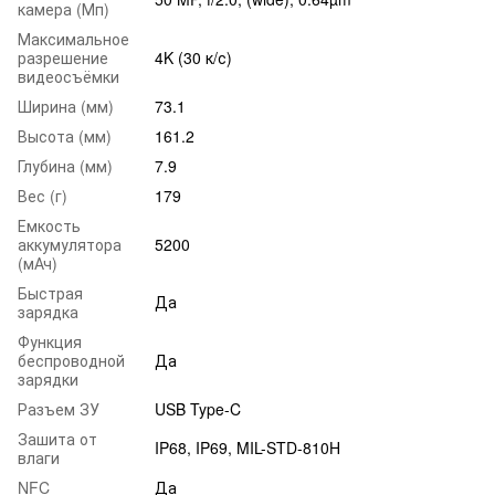
камера (Мп)
Максимальное
разрешение
4K (30 к/с)
видеосъёмки
Ширина (мм)
73.1
Высота (мм)
161.2
Глубина (мм)
7.9
Вес (г)
179
Емкость
аккумулятора
5200
(мАч)
Быстрая
Да
зарядка
Функция
беспроводной
Да
зарядки
Разъем ЗУ
USB Type-C
Зашита от
IP68, IP69, MIL-STD-810H
влаги
NFC
Да