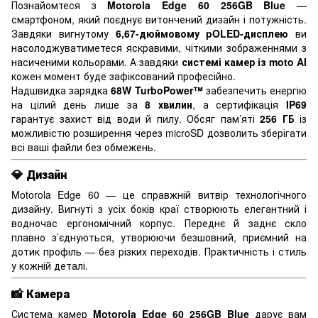
Познайомтеся з
Motorola Edge 60 256GB Blue
—
смартфоном, який поєднує витончений дизайн і потужність.
Завдяки вигнутому
6,67-дюймовому pOLED-дисплею
ви
насолоджуватиметеся яскравими, чіткими зображеннями з
насиченими кольорами. А завдяки
системі камер із moto AI
кожен момент буде зафіксований професійно.
Надшвидка зарядка
68W TurboPower™
забезпечить енергію
на цілий день лише за
8 хвилин
, а сертифікація
IP69
гарантує захист від води й пилу. Обсяг пам’яті
256 ГБ
із
можливістю розширення через microSD дозволить зберігати
всі ваші файли без обмежень.
💎
Дизайн
Motorola Edge 60 — це справжній витвір технологічного
дизайну. Вигнуті з усіх боків краї створюють елегантний і
водночас ергономічний корпус. Переднє й заднє скло
плавно з’єднуються, утворюючи безшовний, приємний на
дотик профіль — без різких переходів. Практичність і стиль
у кожній деталі.
📸
Камера
Система камер
Motorola Edge 60 256GB Blue
дарує вам