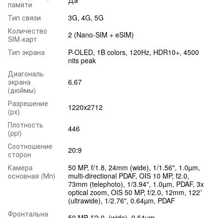
Да
памяти
Тип связи
3G, 4G, 5G
Количество
2 (Nano-SIM + eSIM)
SIM-карт
Тип экрана
P-OLED, 1B colors, 120Hz, HDR10+, 4500
nits peak
Диагональ
экрана
6.67
(дюймы)
Разрешение
1220x2712
(px)
Плотность
446
(ppi)
Соотношение
20:9
сторон
Камера
50 MP, f/1.8, 24mm (wide), 1/1.56", 1.0µm,
основная (Мп)
multi-directional PDAF, OIS 10 MP, f2.0,
73mm (telephoto), 1/3.94", 1.0µm, PDAF, 3x
optical zoom, OIS 50 MP, f/2.0, 12mm, 122˚
(ultrawide), 1/2.76", 0.64µm, PDAF
Фронтальна
50 MP, f/2.0, (wide), 0.64µm