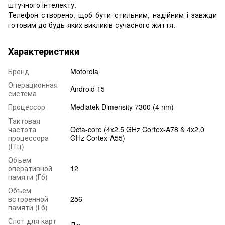
штучного інтелекту.
Телефон створено, щоб бути стильним, надійним і завжди
готовим до будь-яких викликів сучасного життя.
Характеристики
Бренд
Motorola
Операционная
Android 15
система
Процессор
Mediatek Dimensity 7300 (4 nm)
Тактовая
частота
Octa-core (4x2.5 GHz Cortex-A78 & 4x2.0
процессора
GHz Cortex-A55)
(ГГц)
Объем
оперативной
12
памяти (Гб)
Объем
встроенной
256
памяти (Гб)
Слот для карт