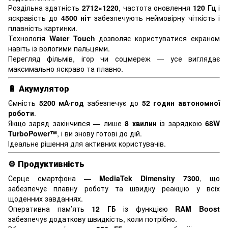
Роздільна здатність
2712×1220
, частота оновлення
120 Гц
і
яскравість до
4500 ніт
забезпечують неймовірну чіткість і
плавність картинки.
Технологія
Water Touch
дозволяє користуватися екраном
навіть із вологими пальцями.
Перегляд фільмів, ігор чи соцмереж — усе виглядає
максимально яскраво та плавно.
🔋
Акумулятор
Ємність
5200 мА·год
забезпечує до
52 годин автономної
роботи
.
Якщо заряд закінчився — лише
8 хвилин
із зарядкою
68W
TurboPower™
, і ви знову готові до дій.
Ідеальне рішення для активних користувачів.
⚙️
Продуктивність
Серце смартфона —
MediaTek Dimensity 7300
, що
забезпечує плавну роботу та швидку реакцію у всіх
щоденних завданнях.
Оперативна пам’ять
12
ГБ
із функцією
RAM Boost
забезпечує додаткову швидкість, коли потрібно.