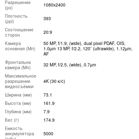
Разрешение
1080x2400
(px)
Плотность
393
(ppi)
Соотношение
20:9
сторон
Камера
50 MP, f/1.9, (wide), dual pixel PDAF, OIS,
основная (Мп)
1.0µm 13 MP, f/2.2, 120˚ (ultrawide), 1.12µm,
AF
Фронтальна
32 MP, f/2.5, (wide), 0.7µm
камера (Мп)
Максимальное
разрешение
4K (30 к/с)
видеосъёмки
Ширина (мм)
73.1
Высота (мм)
161.9
Глубина (мм)
7.9
Вес (г)
174.9
Емкость
аккумулятора
5000
(мАч)