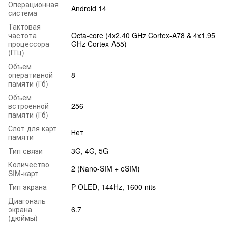
Операционная
Android 14
система
Тактовая
частота
Octa-core (4x2.40 GHz Cortex-A78 & 4x1.95
процессора
GHz Cortex-A55)
(ГГц)
Объем
оперативной
8
памяти (Гб)
Объем
встроенной
256
памяти (Гб)
Слот для карт
Нет
памяти
Тип связи
3G, 4G, 5G
Количество
2 (Nano-SIM + eSIM)
SIM-карт
Тип экрана
P-OLED, 144Hz, 1600 nits
Диагональ
экрана
6.7
(дюймы)