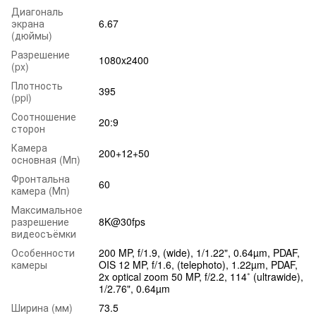
Диагональ
экрана
6.67
(дюймы)
Разрешение
1080x2400
(px)
Плотность
395
(ppi)
Соотношение
20:9
сторон
Камера
200+12+50
основная (Мп)
Фронтальна
60
камера (Мп)
Максимальное
разрешение
8K@30fps
видеосъёмки
Особенности
200 MP, f/1.9, (wide), 1/1.22", 0.64µm, PDAF,
камеры
OIS 12 MP, f/1.6, (telephoto), 1.22µm, PDAF,
2x optical zoom 50 MP, f/2.2, 114˚ (ultrawide),
1/2.76", 0.64µm
Ширина (мм)
73.5