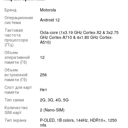
Бренд
Motorola
Операционная
Android 12
система
Тактовая
Octa-core (1x3.19 GHz Cortex-X2 & 3x2.75
частота
GHz Cortex-A710 & 4x1.80 GHz Cortex-
процессора
A510)
(ГГц)
Объем
оперативной
12
памяти (Гб)
Объем
встроенной
256
памяти (Гб)
Слот для карт
Нет
памяти
Тип связи
2G, 3G, 4G, 5G
Количество
2 (Nano-SIM)
SIM-карт
Тип экрана
P-OLED, 1B colors, 144Hz, HDR10+, 1250
nits