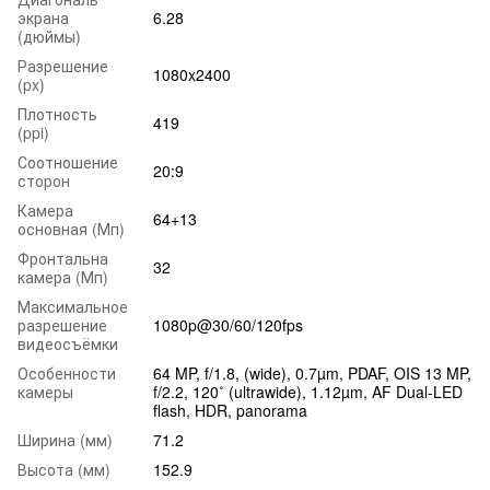
экрана
6.28
(дюймы)
Разрешение
1080x2400
(px)
Плотность
419
(ppi)
Соотношение
20:9
сторон
Камера
64+13
основная (Мп)
Фронтальна
32
камера (Мп)
Максимальное
разрешение
1080p@30/60/120fps
видеосъёмки
Особенности
64 MP, f/1.8, (wide), 0.7µm, PDAF, OIS 13 MP,
камеры
f/2.2, 120˚ (ultrawide), 1.12µm, AF Dual-LED
flash, HDR, panorama
Ширина (мм)
71.2
Высота (мм)
152.9