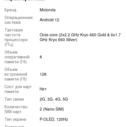
Бренд
Motorola
Операционная
Android 12
система
Тактовая
частота
Octa-core (2x2.2 GHz Kryo 660 Gold & 6x1.7
процессора
GHz Kryo 660 Silver)
(ГГц)
Объем
оперативной
8
памяти (Гб)
Объем
встроенной
128
памяти (Гб)
Слот для карт
Нет
памяти
Тип связи
2G, 3G, 4G, 5G
Количество
2 (Nano-SIM)
SIM-карт
Тип экрана
P-OLED, 120Hz
Диагональ