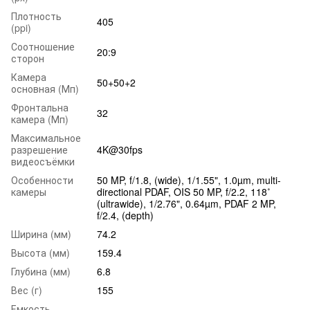
Плотность
405
(ppi)
Соотношение
20:9
сторон
Камера
50+50+2
основная (Мп)
Фронтальна
32
камера (Мп)
Максимальное
разрешение
4K@30fps
видеосъёмки
Особенности
50 MP, f/1.8, (wide), 1/1.55", 1.0µm, multi-
камеры
directional PDAF, OIS 50 MP, f/2.2, 118˚
(ultrawide), 1/2.76", 0.64µm, PDAF 2 MP,
f/2.4, (depth)
Ширина (мм)
74.2
Высота (мм)
159.4
Глубина (мм)
6.8
Вес (г)
155
Емкость