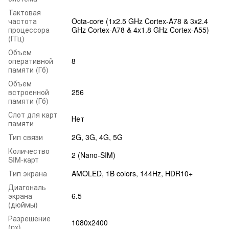
Тактовая
частота
Octa-core (1x2.5 GHz Cortex-A78 & 3x2.4
процессора
GHz Cortex-A78 & 4x1.8 GHz Cortex-A55)
(ГГц)
Объем
оперативной
8
памяти (Гб)
Объем
встроенной
256
памяти (Гб)
Слот для карт
Нет
памяти
Тип связи
2G, 3G, 4G, 5G
Количество
2 (Nano-SIM)
SIM-карт
Тип экрана
AMOLED, 1B colors, 144Hz, HDR10+
Диагональ
экрана
6.5
(дюймы)
Разрешение
1080x2400
(px)