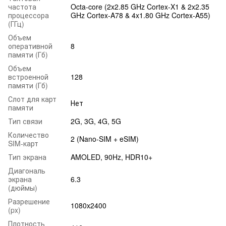
частота
Octa-core (2x2.85 GHz Cortex-X1 & 2x2.35
процессора
GHz Cortex-A78 & 4x1.80 GHz Cortex-A55)
(ГГц)
Объем
оперативной
8
памяти (Гб)
Объем
встроенной
128
памяти (Гб)
Слот для карт
Нет
памяти
Тип связи
2G, 3G, 4G, 5G
Количество
2 (Nano-SIM + eSIM)
SIM-карт
Тип экрана
AMOLED, 90Hz, HDR10+
Диагональ
экрана
6.3
(дюймы)
Разрешение
1080x2400
(px)
Плотность