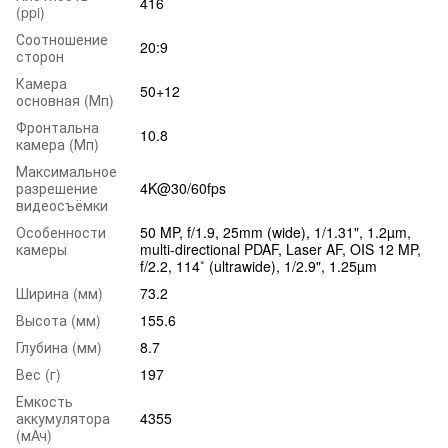
416
(ppi)
Соотношение
20:9
сторон
Камера
50+12
основная (Мп)
Фронтальна
10.8
камера (Мп)
Максимальное
разрешение
4K@30/60fps
видеосъёмки
Особенности
50 MP, f/1.9, 25mm (wide), 1/1.31", 1.2µm,
камеры
multi-directional PDAF, Laser AF, OIS 12 MP,
f/2.2, 114˚ (ultrawide), 1/2.9", 1.25µm
Ширина (мм)
73.2
Высота (мм)
155.6
Глубина (мм)
8.7
Вес (г)
197
Емкость
аккумулятора
4355
(мАч)