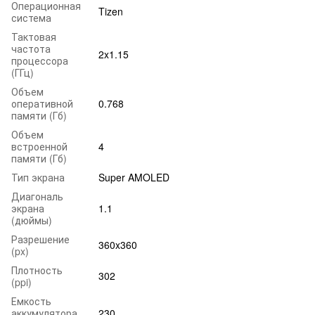
Операционная
Tizen
система
Тактовая
частота
2x1.15
процессора
(ГГц)
Объем
оперативной
0.768
памяти (Гб)
Объем
встроенной
4
памяти (Гб)
Тип экрана
Super AMOLED
Диагональ
экрана
1.1
(дюймы)
Разрешение
360x360
(px)
Плотность
302
(ppi)
Емкость
аккумулятора
230