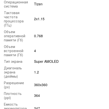
Операционная
Tizen
система
Тактовая
частота
2x1.15
процессора
(ГГц)
Объем
оперативной
0.768
памяти (Гб)
Объем
встроенной
4
памяти (Гб)
Тип экрана
Super AMOLED
Диагональ
экрана
1.2
(дюймы)
Разрешение
360x360
(px)
Плотность
364
(ppi)
Емкость
аккумулятора
247