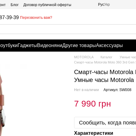
Рус
Укр
онт
Блог
Договор публичной оферты
87-39-39
Перезвонить вам?
оутбуки
Гаджеты
Видеоняни
Другие товары
Аксессуары
MOTOROLA
Каталог
Умные ча
Смарт-часы Motorola Moto 360 3rd Gen 
Смарт-часы Motorola 
Умные часы Motorola
Нет в наличии
Артикул: SW008
7 990 грн
Сообщить, когда появ
Характеристики