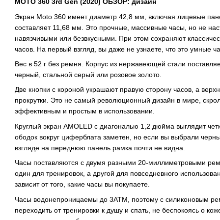
МОТО 360 3rd Gen (2020) ОБЗОР: дизайн
Экран Moto 360 имеет диаметр 42,8 мм, включая лицевые пане
составляет 11,68 мм. Это прочные, массивные часы, но не нас
навязчивыми или безвкусными. При этом сохраняют классичес
часов. На первый взгляд, вы даже не узнаете, что это умные ч
Вес в 52 г без ремня. Корпус из нержавеющей стали поставля
черный, стальной серый или розовое золото.
Две кнопки с короной украшают правую сторону часов, а вер
прокрутки. Это не самый революционный дизайн в мире, скро
эффективным и простым в использовании.
Круглый экран AMOLED с диагональю 1,2 дюйма выглядит чет
ободок вокруг циферблата заметен, но если вы выбрали черны
взгляде на переднюю панель рамка почти не видна.
Часы поставляются с двумя разными 20-миллиметровыми реме
один для тренировок, а другой для повседневного использова
зависит от того, какие часы вы покупаете.
Часы водонепроницаемы до 3ATM, поэтому с силиконовым р
переходить от тренировки к душу и спать, не беспокоясь о ко