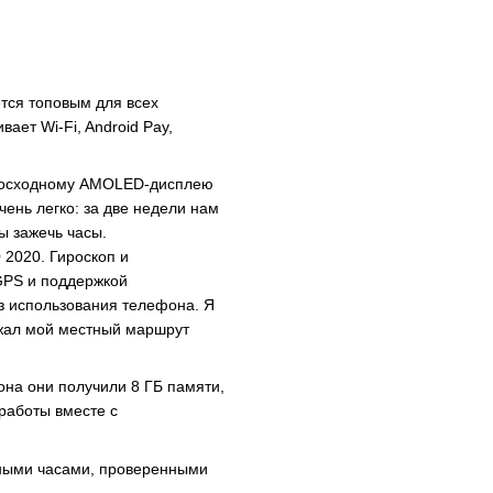
тся топовым для всех
ает Wi-Fi, Android Pay,
евосходному AMOLED-дисплею
чень легко: за две недели нам
ы зажечь часы.
 2020. Гироскоп и
GPS и поддержкой
ез использования телефона. Я
ажал мой местный маршрут
она они получили 8 ГБ памяти,
работы вместе с
мными часами, проверенными