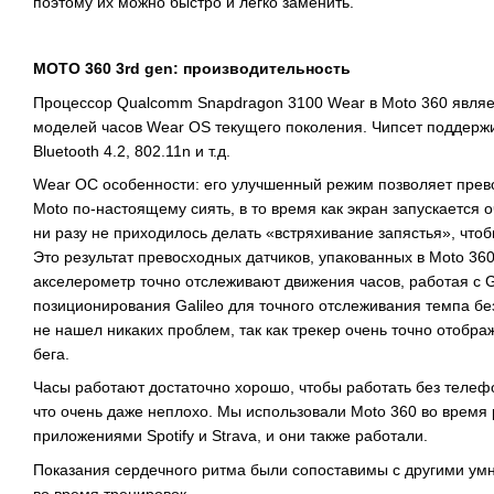
поэтому их можно быстро и легко заменить.
MOTO 360 3rd gen: производительность
Процессор Qualcomm Snapdragon 3100 Wear в Moto 360 являе
моделей часов Wear OS текущего поколения. Чипсет поддержив
Bluetooth 4.2, 802.11n и т.д.
Wear ОС особенности: его улучшенный режим позволяет пр
Moto по-настоящему сиять, в то время как экран запускается о
ни разу не приходилось делать «встряхивание запястья», чтоб
Это результат превосходных датчиков, упакованных в Moto 360
акселерометр точно отслеживают движения часов, работая с 
позиционирования Galileo для точного отслеживания темпа б
не нашел никаких проблем, так как трекер очень точно отобр
бега.
Часы работают достаточно хорошо, чтобы работать без телеф
что очень даже неплохо. Мы использовали Moto 360 во время 
приложениями Spotify и Strava, и они также работали.
Показания сердечного ритма были сопоставимы с другими у
во время тренировок.