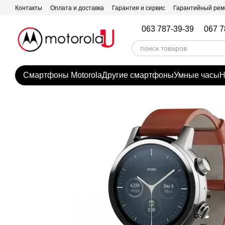
Перейти к основному контенту
Контакты
Оплата и доставка
Гарантия и сервис
Гарантийный рем
063 787-39-39
067 7
Смартфоны Motorola
Другие смартфоны
Умные часы
Н