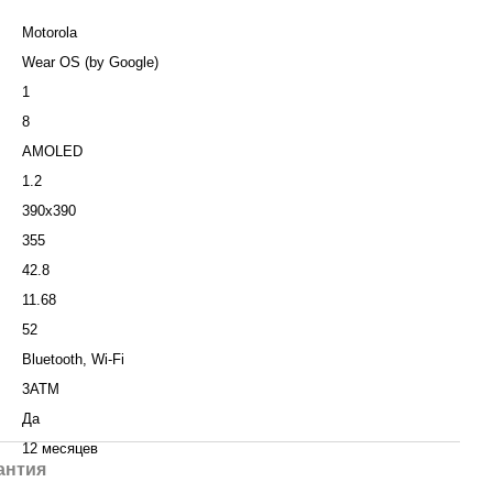
Motorola
Wear OS (by Google)
1
8
AMOLED
1.2
390x390
355
42.8
11.68
52
Bluetooth, Wi-Fi
3ATM
Да
12 месяцев
антия