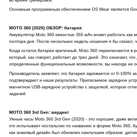
Основным программным обеспечением OS Wear является Goog
MOTO 360 (2020) ОБЗОР: батарея
Аккумулятор Moto 360 емкостью 355 мАч может работать как 
полтора дня. После нескольких недель ношения я бы сказал, ч
Когда остаток батареи критичный, Moto 360 переключается в 
который, как говорят, работает до трех дней. Это означает, чт
определенные функциональные возможности, вы никогда не ос
Производитель заявляет, что батарея заряжается от 0-100% за
подтверждают и наши результаты. Прилагаемое зарядное устр
магнитное USB-зарядное устройство с защелкой, которое отли
задачей.
MOTO 360 3rd Gen: вердикт
Умные часы Moto 360 3rd Gen (2020) - это хорошие, даже вел
кто испытывает ностальгию по названию и форме Moto 360, буд
как знаковый дизайн был обновлен наилучшим образом: датчи