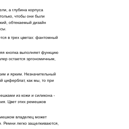
ли, а глубина корпуса
только, чтобы они были
кий, обтекаемый дизайн
асы.
ется в трех цветах: фантомный
хняя кнопка выполняет функцию
ллер остается эргономичным,
ким и ярким. Незначительный
й циферблат, как мы, то при
шками из кожи и силикона -
ния. Цвет этих ремешков
емешком владелец может
же. Ремни легко защелкиваются,