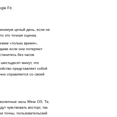
le Fit.
минимум целый день, если не
то это точная оценка.
режим «только время»,
о даже если они потеряют
танитесь без часов.
 шестьдесят минут, что
ойство представляет собой
чно справляется со своей
иколепные часы Wear OS. Те,
ут чувствовать восторг, так
ки точны, пользовательский