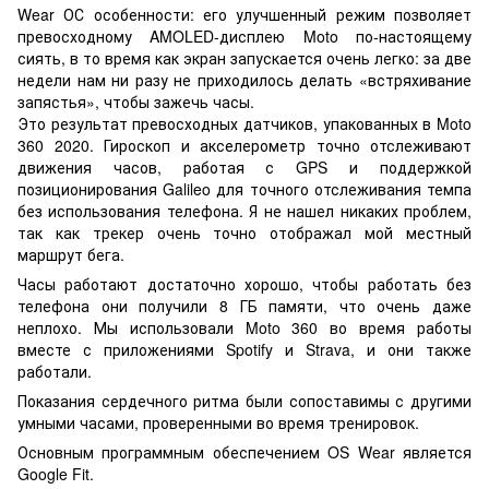
Wear ОС особенности: его улучшенный режим позволяет
превосходному AMOLED-дисплею Moto по-настоящему
сиять, в то время как экран запускается очень легко: за две
недели нам ни разу не приходилось делать «встряхивание
запястья», чтобы зажечь часы.
Это результат превосходных датчиков, упакованных в Moto
360 2020. Гироскоп и акселерометр точно отслеживают
движения часов, работая с GPS и поддержкой
позиционирования Galileo для точного отслеживания темпа
без использования телефона. Я не нашел никаких проблем,
так как трекер очень точно отображал мой местный
маршрут бега.
Часы работают достаточно хорошо, чтобы работать без
телефона они получили 8 ГБ памяти, что очень даже
неплохо. Мы использовали Moto 360 во время работы
вместе с приложениями Spotify и Strava, и они также
работали.
Показания сердечного ритма были сопоставимы с другими
умными часами, проверенными во время тренировок.
Основным программным обеспечением OS Wear является
Google Fit.