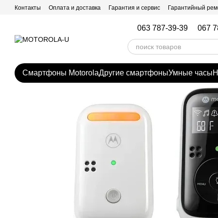
Перейти к основному контенту
Контакты
Оплата и доставка
Гарантия и сервис
Гарантийный рем
063 787-39-39
067 7
Смартфоны Motorola
Другие смартфоны
Умные часы
Н