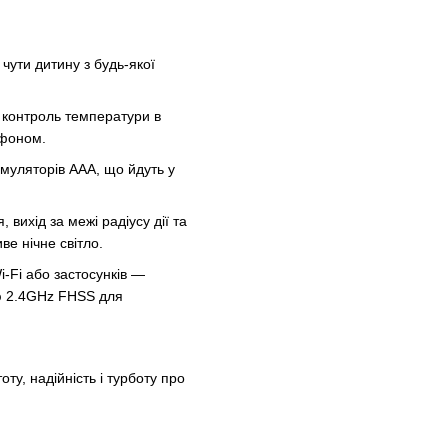
 чути дитину з будь-якої
, контроль температури в
офоном.
умуляторів AAA, що йдуть у
 вихід за межі радіусу дії та
ве нічне світло.
i-Fi або застосунків —
ю 2.4GHz FHSS для
оту, надійність і турботу про