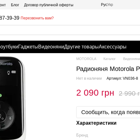
Рус
Укр
онт
Блог
Договор публичной оферты
87-39-39
Перезвонить вам?
оутбуки
Гаджеты
Видеоняни
Другие товары
Аксессуары
MOTOROLA
Каталог
Видеонян
Радионяня Motorola P
Нет в наличии
Артикул: VN036-8
2 090 грн
2 990 
Сообщить, когда появ
Характеристики
Бренд