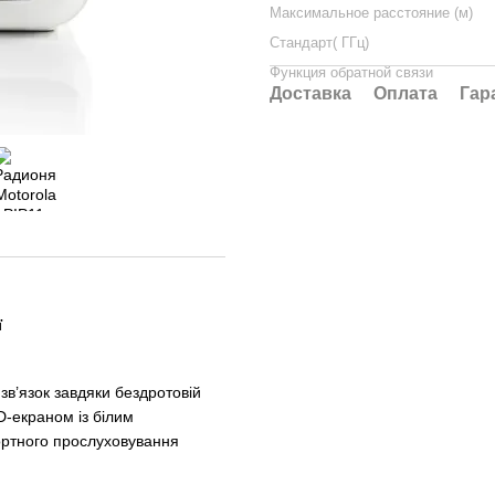
Максимальное расстояние (м)
Стандарт( ГГц)
Функция обратной связи
Доставка
Оплата
Гар
ї
зв’язок завдяки бездротовій
D-екраном із білим
фортного прослуховування