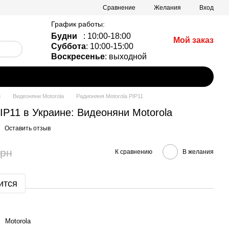
Сравнение
Желания
Вход
График работы:
Будни
: 10:00-18:00
Мой заказ
Суббота
: 10:00-15:00
Воскресенье
: выходной
и
Видеоняни Motorola
Радионяня Motorola PIP11
IP11 в Украине: Видеоняни Motorola
Оставить отзыв
грн
К сравнению
В желания
ится
Motorola