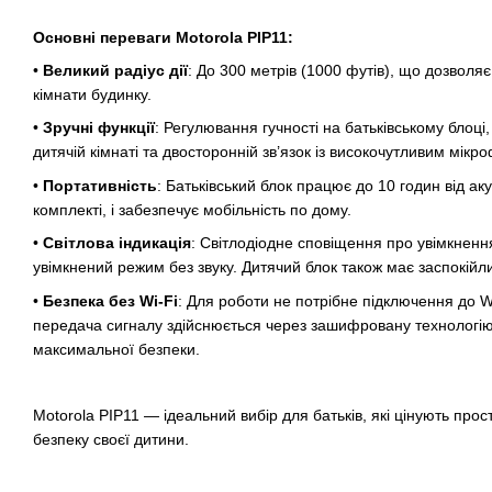
Основні переваги Motorola PIP11:
•
Великий радіус дії
: До 300 метрів (1000 футів), що дозволяє
кімнати будинку.
•
Зручні функції
: Регулювання гучності на батьківському блоці
дитячій кімнаті та двосторонній зв’язок із високочутливим мікр
•
Портативність
: Батьківський блок працює до 10 годин від ак
комплекті, і забезпечує мобільність по дому.
•
Світлова індикація
: Світлодіодне сповіщення про увімкнення,
увімкнений режим без звуку. Дитячий блок також має заспокійли
•
Безпека без Wi-Fi
: Для роботи не потрібне підключення до W
передача сигналу здійснюється через зашифровану технологі
максимальної безпеки.
Motorola PIP11 — ідеальний вибір для батьків, які цінують прост
безпеку своєї дитини.