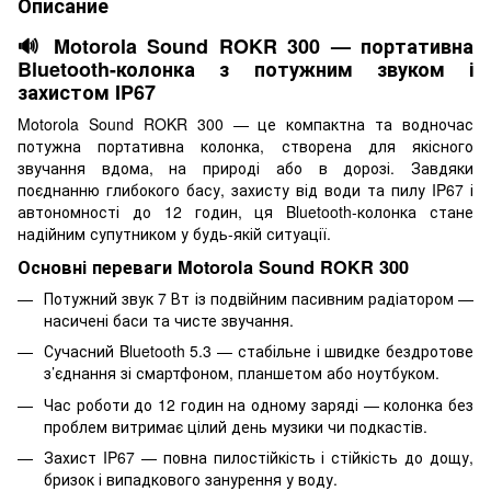
Описание
🔊 Motorola Sound ROKR 300 — портативна
Bluetooth-колонка з потужним звуком і
захистом IP67
Motorola Sound ROKR 300 — це компактна та водночас
потужна портативна колонка, створена для якісного
звучання вдома, на природі або в дорозі. Завдяки
поєднанню глибокого басу, захисту від води та пилу IP67 і
автономності до 12 годин, ця Bluetooth-колонка стане
надійним супутником у будь-якій ситуації.
Основні переваги Motorola Sound ROKR 300
Потужний звук 7 Вт із подвійним пасивним радіатором —
насичені баси та чисте звучання.
Сучасний Bluetooth 5.3 — стабільне і швидке бездротове
з’єднання зі смартфоном, планшетом або ноутбуком.
Час роботи до 12 годин на одному заряді — колонка без
проблем витримає цілий день музики чи подкастів.
Захист IP67 — повна пилостійкість і стійкість до дощу,
бризок і випадкового занурення у воду.