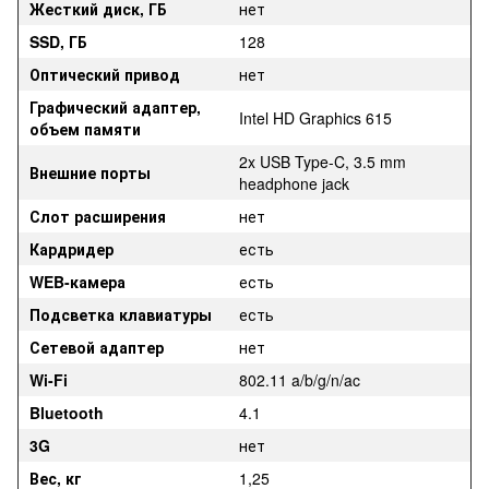
Жесткий диск, ГБ
нет
SSD, ГБ
128
Оптический привод
нет
Графический адаптер,
Intel HD Graphics 615
объем памяти
2x USB Type-C, 3.5 mm
Внешние порты
headphone jack
Слот расширения
нет
Кардридер
есть
WEB-камера
есть
Подсветка клавиатуры
есть
Сетевой адаптер
нет
Wi-Fi
802.11 a/b/g/n/ac
Bluetooth
4.1
3G
нет
Вес, кг
1,25