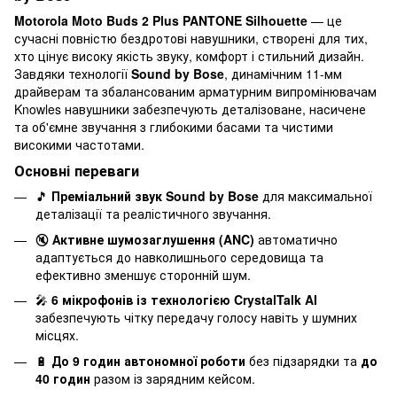
Motorola Moto Buds 2 Plus PANTONE Silhouette
— це
сучасні повністю бездротові навушники, створені для тих,
хто цінує високу якість звуку, комфорт і стильний дизайн.
Завдяки технології
Sound by Bose
, динамічним 11-мм
драйверам та збалансованим арматурним випромінювачам
Knowles навушники забезпечують деталізоване, насичене
та об'ємне звучання з глибокими басами та чистими
високими частотами.
Основні переваги
🎵
Преміальний звук Sound by Bose
для максимальної
деталізації та реалістичного звучання.
🔇
Активне шумозаглушення (ANC)
автоматично
адаптується до навколишнього середовища та
ефективно зменшує сторонній шум.
🎤
6 мікрофонів із технологією CrystalTalk AI
забезпечують чітку передачу голосу навіть у шумних
місцях.
🔋
До 9 годин автономної роботи
без підзарядки та
до
40 годин
разом із зарядним кейсом.