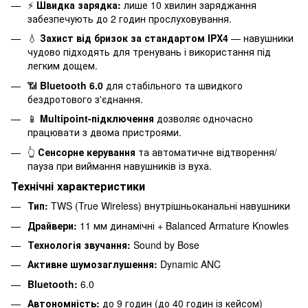
⚡
Швидка зарядка:
лише 10 хвилин заряджання
забезпечують до 2 годин прослуховування.
💧
Захист від бризок за стандартом IPX4
— навушники
чудово підходять для тренувань і використання під
легким дощем.
📶
Bluetooth 6.0
для стабільного та швидкого
бездротового з'єднання.
📱
Multipoint-підключення
дозволяє одночасно
працювати з двома пристроями.
👆
Сенсорне керування
та автоматичне відтворення/
пауза при виймання навушників із вуха.
Технічні характеристики
Тип:
TWS (True Wireless) внутрішньоканальні навушники
Драйвери:
11 мм динамічні + Balanced Armature Knowles
Технологія звучання:
Sound by Bose
Активне шумозаглушення:
Dynamic ANC
Bluetooth:
6.0
Автономність:
до 9 годин (до 40 годин із кейсом)