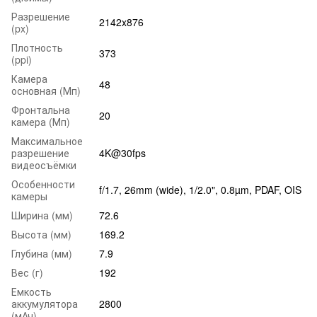
Разрешение
2142x876
(px)
Плотность
373
(ppi)
Камера
48
основная (Мп)
Фронтальна
20
камера (Мп)
Максимальное
разрешение
4K@30fps
видеосъёмки
Особенности
f/1.7, 26mm (wide), 1/2.0", 0.8µm, PDAF, OIS
камеры
Ширина (мм)
72.6
Высота (мм)
169.2
Глубина (мм)
7.9
Вес (г)
192
Емкость
аккумулятора
2800
(мАч)