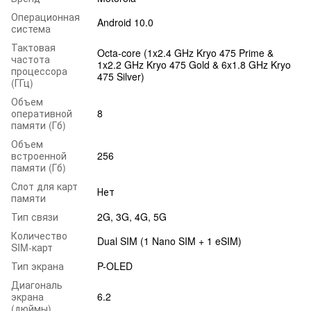
Операционная
Android 10.0
система
Тактовая
Octa-core (1x2.4 GHz Kryo 475 Prime &
частота
1x2.2 GHz Kryo 475 Gold & 6x1.8 GHz Kryo
процессора
475 Silver)
(ГГц)
Объем
оперативной
8
памяти (Гб)
Объем
встроенной
256
памяти (Гб)
Слот для карт
Нет
памяти
Тип связи
2G, 3G, 4G, 5G
Количество
Dual SIM (1 Nano SIM + 1 eSIM)
SIM-карт
Тип экрана
P-OLED
Диагональ
экрана
6.2
(дюймы)