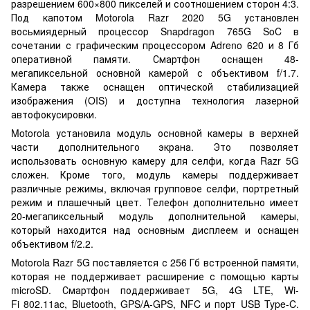
разрешением 600×800 пикселей и соотношением сторон 4:3.
Под капотом Motorola Razr 2020 5G установлен
восьмиядерный процессор Snapdragon 765G SoC в
сочетании с графическим процессором Adreno 620 и 8 Гб
оперативной памяти. Смартфон оснащен 48-
мегапиксельной основной камерой с объективом f/1.7.
Камера также оснащен оптической стабилизацией
изображения (OIS) и доступна технология лазерной
автофокусировки.
Motorola установила модуль основной камеры в верхней
части дополнительного экрана. Это позволяет
использовать основную камеру для селфи, когда Razr 5G
сложен. Кроме того, модуль камеры поддерживает
различные режимы, включая групповое селфи, портретный
режим и плашечный цвет. Телефон дополнительно имеет
20-мегапиксельный модуль дополнительной камеры,
который находится над основным дисплеем и оснащен
объективом f/2.2.
Motorola Razr 5G поставляется с 256 Гб встроенной памяти,
которая не поддерживает расширение с помощью карты
microSD. Смартфон поддерживает 5G, 4G LTE, Wi-
Fi 802.11ac, Bluetooth, GPS/A-GPS, NFC и порт USB Type-C.