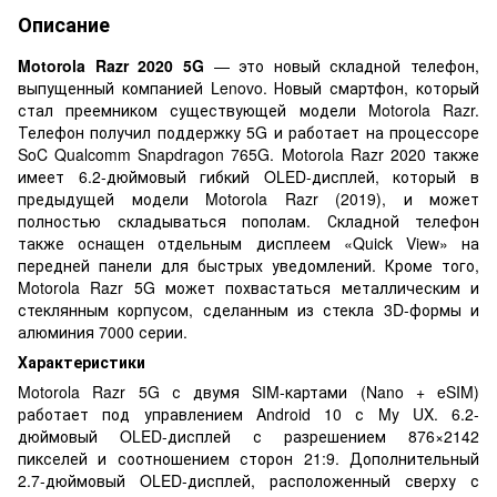
Описание
Motorola Razr
2020
5G
— это новый складной телефон,
выпущенный компанией Lenovo. Новый смартфон, который
стал преемником существующей модели Motorola Razr.
Телефон получил поддержку 5G и работает на процессоре
SoC Qualcomm Snapdragon 765G. Motorola Razr 2020 также
имеет 6.2-дюймовый гибкий OLED-дисплей, который в
предыдущей модели Motorola Razr (2019), и может
полностью складываться пополам. Складной телефон
также оснащен отдельным дисплеем «Quick View» на
передней панели для быстрых уведомлений. Кроме того,
Motorola Razr 5G может похвастаться металлическим и
стеклянным корпусом, сделанным из стекла 3D-формы и
алюминия 7000 серии.
Характеристики
Motorola Razr 5G с двумя SIM-картами (Nano + eSIM)
работает под управлением Android 10 с My UX. 6.2-
дюймовый OLED-дисплей с разрешением 876×2142
пикселей и соотношением сторон 21:9. Дополнительный
2.7-дюймовый OLED-дисплей, расположенный сверху с