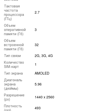
Тактовая
частота
2.7
процессора
(ГГц)
Объем
оперативной
3
памяти (Гб)
Объем
встроенной
32
памяти (Гб)
Тип связи
2G, 3G, 4G
Количество
1
SIM-карт
Тип экрана
AMOLED
Диагональ
экрана
5.96
(дюймы)
Разрешение
1440 x 2560
(px)
Плотность
493
(ppi)