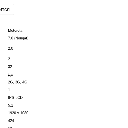
ится
Motorola
7.0 (Nougat)
2.0
2
32
Да
2G, 3G, 4G
1
IPS LCD
5.2
1920 x 1080
424