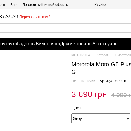
Рус
Укр
онт
Блог
Договор публичной оферты
87-39-39
Перезвонить вам?
оутбуки
Гаджеты
Видеоняни
Другие товары
Аксессуары
MOTOROLA
Каталог
Смартфоны
Motorola Moto G5 Plus
G
Нет в наличии
Артикул: SP0110
3 690 грн
4 090 
Цвет