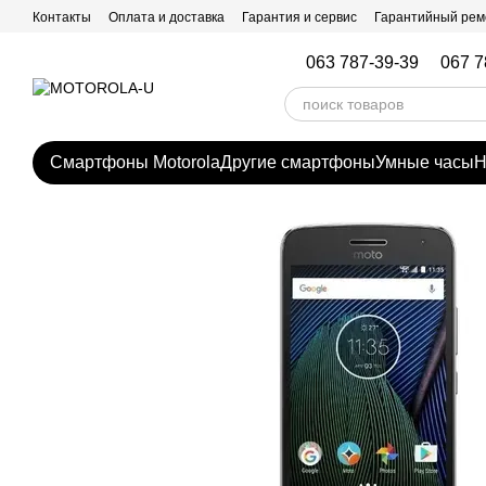
Перейти к основному контенту
Контакты
Оплата и доставка
Гарантия и сервис
Гарантийный рем
063 787-39-39
067 7
Смартфоны Motorola
Другие смартфоны
Умные часы
Н