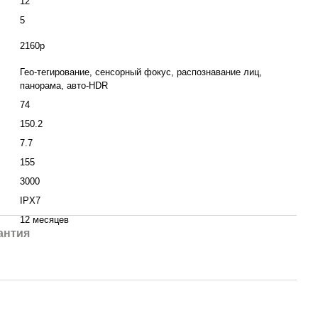
12
5
2160p
Гео-тегирование, сенсорный фокус, распознавание лиц,
панорама, авто-HDR
74
150.2
7.7
155
3000
IPX7
12 месяцев
антия