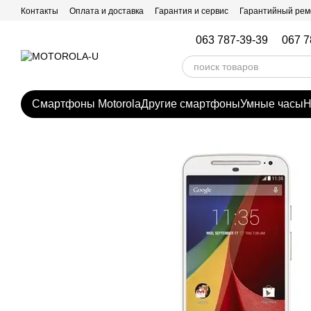
Перейти к основному контенту
Контакты
Оплата и доставка
Гарантия и сервис
Гарантийный рем
063 787-39-39
067 7
Смартфоны Motorola
Другие смартфоны
Умные часы
Н