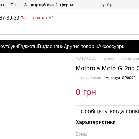
Рус
Укр
онт
Блог
Договор публичной оферты
87-39-39
Перезвонить вам?
оутбуки
Гаджеты
Видеоняни
Другие товары
Аксессуары
MOTOROLA
Каталог
Смартфоны
Motorola Moto G 2nd 
Нет в наличии
Артикул: SP0092
0 грн
Сообщить, когда появ
Характеристики
Бренд