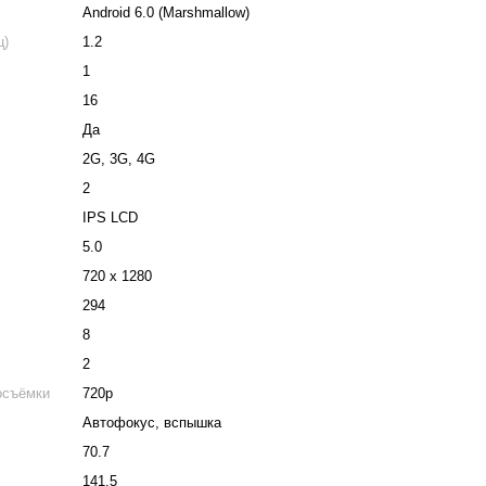
Android 6.0 (Marshmallow)
ц)
1.2
1
16
Да
2G, 3G, 4G
2
IPS LCD
5.0
720 x 1280
294
8
2
осъёмки
720p
Автофокус, вспышка
70.7
141.5