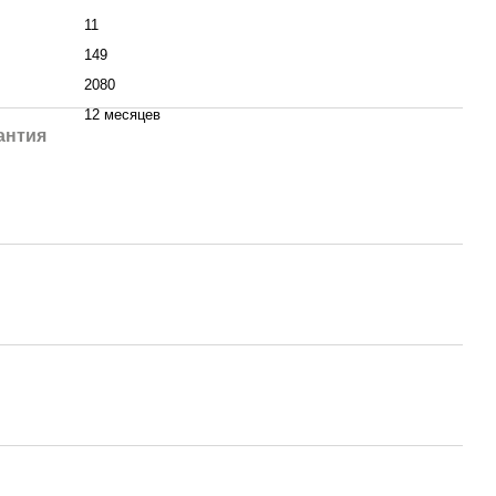
11
149
2080
12 месяцев
антия