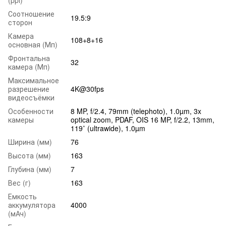
(ppi)
Соотношение
19.5:9
сторон
Камера
108+8+16
основная (Мп)
Фронтальна
32
камера (Мп)
Максимальное
разрешение
4K@30fps
видеосъёмки
Особенности
8 MP, f/2.4, 79mm (telephoto), 1.0µm, 3x
камеры
optical zoom, PDAF, OIS 16 MP, f/2.2, 13mm,
119˚ (ultrawide), 1.0µm
Ширина (мм)
76
Высота (мм)
163
Глубина (мм)
7
Вес (г)
163
Емкость
аккумулятора
4000
(мАч)