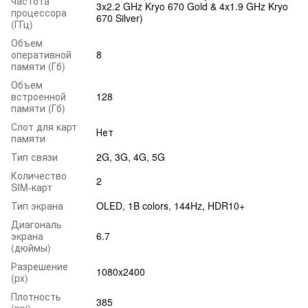
частота
3x2.2 GHz Kryo 670 Gold & 4x1.9 GHz Kryo
процессора
670 Silver)
(ГГц)
Объем
оперативной
8
памяти (Гб)
Объем
встроенной
128
памяти (Гб)
Слот для карт
Нет
памяти
Тип связи
2G, 3G, 4G, 5G
Количество
2
SIM-карт
Тип экрана
OLED, 1B colors, 144Hz, HDR10+
Диагональ
экрана
6.7
(дюймы)
Разрешение
1080x2400
(px)
Плотность
385