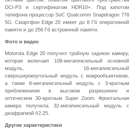
DCI-P3 и сертификатом HDR10+. Под капотом
телефон
а
процессор SoC Qualcomm Snapdragon 778
5G. Смартфон
Edge
20 имеет до 8 Гб оперативной
памяти и до 256 Гб встроенной памяти.
Фото и видео
Motorola Edge 20 получил тройную заднюю камеру,
которая включает 108-мегапиксельный основной
модуль
, 16-мегапиксельный
cверхширокоугольный
модуль
с макрообъективом,
а также 8-мегапиксельный
модуль
с 3-кратным
приближением в высоком разрешении
и
оптически
м
30
-
кратным
Super Zoom.
Фронтальная
камера получила 32
-мегапиксельный
модуль
с
диафрагмой
f/
2.25.
Другие характеристики