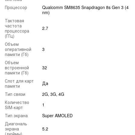
Процессор
Qualcomm SM8635 Snapdragon 8s Gen 3 (4
nm)
Тактовая
частота
2.7
процессора
(ГГц)
Объем
оперативной
3
памяти (Гб)
Объем
встроенной
32
памяти (Гб)
Слот для карт
Да
памяти
Тип связи
2G, 3G, 4G
Количество
1
SIM-карт
Тип экрана
Super AMOLED
Диагональ
экрана
5.2
(дюймы)