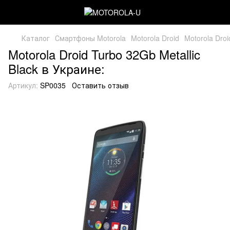
Каталог
Смартфоны Motorola
Motorola Droid
Motorola Droi
Motorola Droid Turbo 32Gb Metallic
Black в Украине:
Артикул:
SP0035
Оставить отзыв