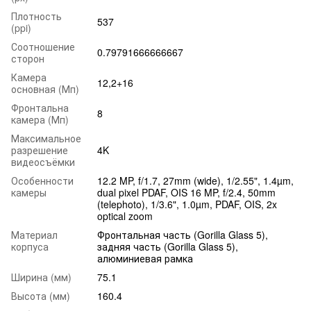
Плотность
537
(ppi)
Соотношение
0.79791666666667
сторон
Камера
12,2+16
основная (Мп)
Фронтальна
8
камера (Мп)
Максимальное
разрешение
4K
видеосъёмки
Особенности
12.2 MP, f/1.7, 27mm (wide), 1/2.55", 1.4µm,
камеры
dual pixel PDAF, OIS 16 MP, f/2.4, 50mm
(telephoto), 1/3.6", 1.0µm, PDAF, OIS, 2x
optical zoom
Материал
Фронтальная часть (Gorilla Glass 5),
корпуса
задняя часть (Gorilla Glass 5),
алюминиевая рамка
Ширина (мм)
75.1
Высота (мм)
160.4