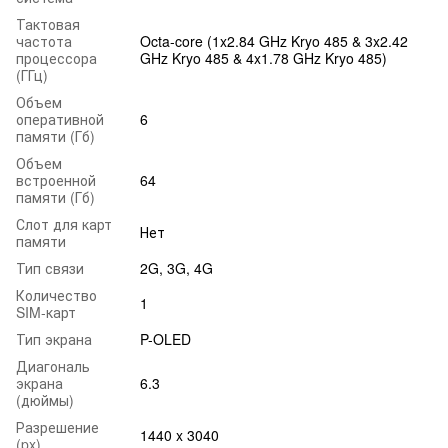
Тактовая
частота
Octa-core (1x2.84 GHz Kryo 485 & 3x2.42
процессора
GHz Kryo 485 & 4x1.78 GHz Kryo 485)
(ГГц)
Объем
оперативной
6
памяти (Гб)
Объем
встроенной
64
памяти (Гб)
Слот для карт
Нет
памяти
Тип связи
2G, 3G, 4G
Количество
1
SIM-карт
Тип экрана
P-OLED
Диагональ
экрана
6.3
(дюймы)
Разрешение
1440 x 3040
(px)