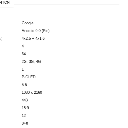
ится
Google
Android 9.0 (Pie)
ц)
4x2.5 + 4x1.6
4
64
2G, 3G, 4G
1
P-OLED
5.5
1080 x 2160
443
18:9
12
8+8