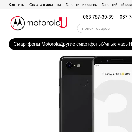
Перейти к основному контенту
Контакты
Оплата и доставка
Гарантия и сервис
Гарантийный рем
063 787-39-39
067 7
Смартфоны Motorola
Другие смартфоны
Умные часы
Н