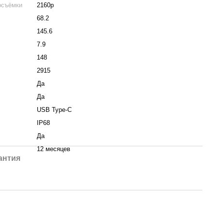
осъёмки
2160p
68.2
145.6
7.9
148
2915
Да
Да
USB Type-C
IP68
Да
12 месяцев
антия