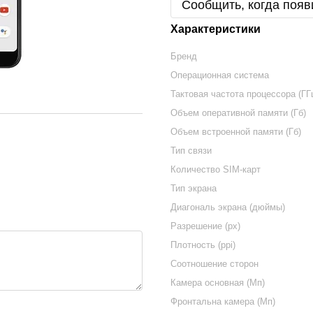
Сообщить, когда появ
Характеристики
Бренд
Операционная система
Тактовая частота процессора (ГГ
Объем оперативной памяти (Гб)
Объем встроенной памяти (Гб)
Тип связи
Количество SIM-карт
Тип экрана
Диагональ экрана (дюймы)
Разрешение (px)
Плотность (ppi)
Соотношение сторон
Камера основная (Мп)
Фронтальна камера (Мп)