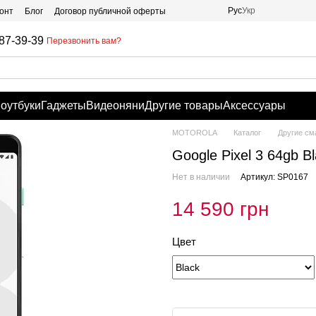
Рус
Укр
онт
Блог
Договор публичной оферты
87-39-39
Перезвонить вам?
оутбуки
Гаджеты
Видеоняни
Другие товары
Аксессуары
MOTOROLA
Каталог
Другие с
Google Pixel 3 64gb
Нет в наличии
Артикул: SP0167
14 590 грн
Цвет