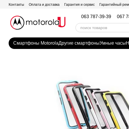
Перейти к основному контенту
Контакты
Оплата и доставка
Гарантия и сервис
Гарантийный рем
063 787-39-39
067 7
Смартфоны Motorola
Другие смартфоны
Умные часы
Н